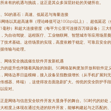
前所未有的机遇与挑战，这正是其众多深层好处的关键所在。
一、5G的基石：高速、低延迟与海量连接
G网络以其超高速率（理论峰值可达10Gbps以上）、超低延迟（
至1毫秒）和超大连接密度（每平方公里可连接百万级设备）三大
性，为自动驾驶、远程医疗、工业物联网、智慧城市等应用场景
定了技术基础。这些场景的实现，高度依赖于稳定、可靠且安全
数据传输与处理。
二、网络安全挑战催生软件开发新机遇
能力的提升也伴随着风险的加剧。5G网络架构更加开放和软件定
化，网络边界日益模糊，接入设备呈指数级增长（从手机扩展到
数传感器、终端），这使得攻击面急剧扩大。传统的安全防护手
难以应对。
这正是网络与信息安全软件开发大显身手的舞台。5G时代的好处
很大程度上体现在通过先进的软件开发，能够构建起与之匹配的